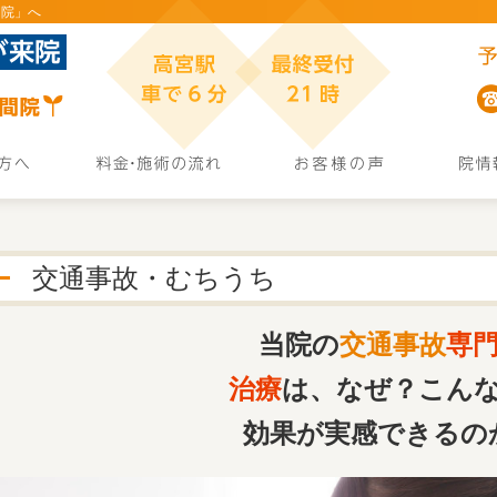
間院」へ
交通事故・むちうち
当院の
交通事故
専
治療
は、
なぜ？こん
効果が
実感できるの