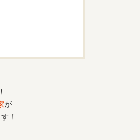
！
家
が
ます！